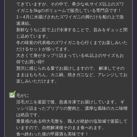
てきていますが、その中で、希少な4Lサイズ以上のズワ
イガニを3kgのボリュームで販売している専門店です！
1～4月に水揚げされたズワイガニの脚だけを船の上で急
速凍結。
新鮮なうちに茹で上げ冷凍することで、旨みをギュッと閉
じ込めています。
冬の味覚の代表格のズワイガニを心行くまでお楽しみいた
だけるセットが揃ってます。
大きくて身がタップリ詰まっている4L以上のサイズもお
得でお買い得!!
贅沢に感じられる量でお届けしますので、 解凍してその
ままはもちろん、カニ鍋、焼きガニなど、アレンジしてお
楽しみいただけます。
毛がに
活毛ガニを釜茹で後、急速冷凍でお届けしています。 ギ
ッシリ詰まったプリプリの蟹肉と、濃厚な風味のカニ味噌
は絶品です。
重量感のある特大毛蟹を、職人が絶妙の塩加減で釜茹して
いますので、自然解凍後そのまま食べれます。
食べ終わった後の甲羅酒も美味です！