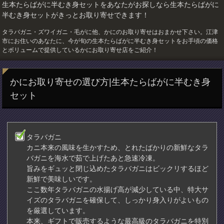
生本たらばがに半むき身セットをあなたがお探しなら生本たらばがに
半むき身セットがきっとお取り寄せできます！
タラバガニ・ズワイガニ・毛がに他、かにのお取り寄せはおまかせ下さい。江津
市にお住いのあなたに、今が旬の生本たらばがに半むき身セットをお手頃の価格
とボリュームで提供しているかにお取り寄せ店をご紹介！
かにお取り寄せの選び方|生本たらばがに半むき身
セット
タラバガニ
カニ本来の風味を生かすため、とれたばかりの新鮮なタラ
バガニを海水で茹で上げたあと急速冷凍。
旨みをギュッと閉じ込めたタラバガニはビックリするほど
新鮮で美味しいです。
ここ数年タラバガニの水揚げ高が減少している中、特大サ
イズのタラバガニを確保して、しっかり身入りがよいもの
を厳選しています。
本来、ギフトで販売するような最高級のタラバガニを特別