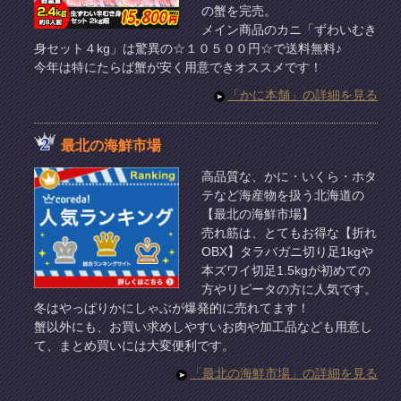
の蟹を完売。
メイン商品のカニ「ずわいむき
身セット４kg」は驚異の☆１０５００円☆で送料無料♪
今年は特にたらば蟹が安く用意できオススメです！
「かに本舗」の詳細を見る
最北の海鮮市場
高品質な、かに・いくら・ホタ
テなど海産物を扱う北海道の
【最北の海鮮市場】
売れ筋は、とてもお得な【折れ
OBX】タラバガニ切り足1kgや
本ズワイ切足1.5kgが初めての
方やリピータの方に人気です。
冬はやっぱりかにしゃぶが爆発的に売れてます！
蟹以外にも、お買い求めしやすいお肉や加工品なども用意し
て、まとめ買いには大変便利です。
「最北の海鮮市場」の詳細を見る