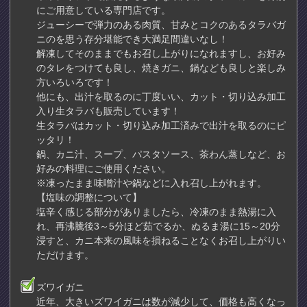
にご用意している専門店です。
ジューシーで弾力のある肉質、甘みとコクのあるタラバガ
ニのを思う存分堪能でき大満足間違いなし！
解凍してそのままでもお召し上がりになれますし、お好み
のタレをつけても良し、焼きガニ、鍋なども良しと楽しみ
方いろいろです！
他にも、出汁を取るのに丁度いい、カット・切り込み加工
入り生タラバも販売しています！
生タラバはカット・切り込み加工済みで出汁を取るのにピ
ッタリ！
鍋、カニ汁、スープ、パスタソース、茶わん蒸しなど、お
好みの料理にご使用ください。
※凍ったまま味噌汁や鍋などに入れ召し上がれます。
【塩味の調整について】
塩辛く感じる部分がありましたら、冷凍のまま熱湯に入
れ、再沸騰後3～5分ほど茹でるか、ぬるま湯に15～20分
浸すと、カニ本来の風味を損ねることなくお召し上がりい
ただけます。
ズワイガニ
近年、大きいズワイガニは数が減少して、価格も高くなっ