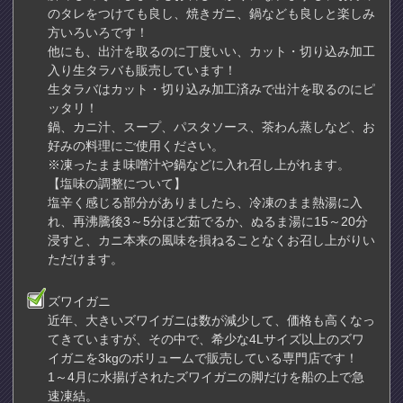
のタレをつけても良し、焼きガニ、鍋なども良しと楽しみ
方いろいろです！
他にも、出汁を取るのに丁度いい、カット・切り込み加工
入り生タラバも販売しています！
生タラバはカット・切り込み加工済みで出汁を取るのにピ
ッタリ！
鍋、カニ汁、スープ、パスタソース、茶わん蒸しなど、お
好みの料理にご使用ください。
※凍ったまま味噌汁や鍋などに入れ召し上がれます。
【塩味の調整について】
塩辛く感じる部分がありましたら、冷凍のまま熱湯に入
れ、再沸騰後3～5分ほど茹でるか、ぬるま湯に15～20分
浸すと、カニ本来の風味を損ねることなくお召し上がりい
ただけます。
ズワイガニ
近年、大きいズワイガニは数が減少して、価格も高くなっ
てきていますが、その中で、希少な4Lサイズ以上のズワ
イガニを3kgのボリュームで販売している専門店です！
1～4月に水揚げされたズワイガニの脚だけを船の上で急
速凍結。