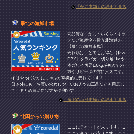
「かに本舗」の詳細を見る
最北の海鮮市場
高品質な、かに・いくら・ホタ
テなど海産物を扱う北海道の
【最北の海鮮市場】
売れ筋は、とてもお得な【折れ
OBX】タラバガニ切り足1kgや
本ズワイ切足1.5kgが初めての
方やリピータの方に人気です。
冬はやっぱりかにしゃぶが爆発的に売れてます！
蟹以外にも、お買い求めしやすいお肉や加工品なども用意し
て、まとめ買いには大変便利です。
「最北の海鮮市場」の詳細を見る
北国からの贈り物
ここにテキストが入ります。こ
こにテキストが入ります。ここ