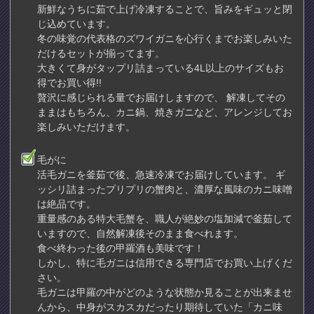
新鮮なうちに茹で上げ冷凍することで、旨みをギュッと閉
じ込めています。
冬の味覚の代表格のズワイガニを心行くまでお楽しみいた
だけるセットが揃ってます。
大きくて身がタップリ詰まっている4L以上のサイズもお
得でお買い得!!
贅沢に感じられる量でお届けしますので、 解凍してその
ままはもちろん、カニ鍋、焼きガニなど、アレンジしてお
楽しみいただけます。
毛がに
活毛ガニを釜茹で後、急速冷凍でお届けしています。 ギ
ッシリ詰まったプリプリの蟹肉と、濃厚な風味のカニ味噌
は絶品です。
重量感のある特大毛蟹を、職人が絶妙の塩加減で釜茹して
いますので、自然解凍後そのまま食べれます。
食べ終わった後の甲羅酒も美味です！
しかし、特に毛ガニは信用できる専門店でお買い上げくだ
さい。
毛ガニは甲羅の中がどのような状態か見ることが出来ませ
んから、中身がスカスカだったり期待していた「カニ味