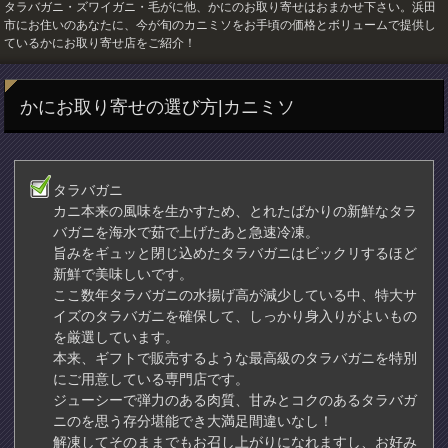
タラバガニ・ズワイガニ・毛がに他、かにのお取り寄せはおまかせ下さい。浜田
市にお住いのあなたに、今が旬のカニミソをお手頃の価格とボリュームで提供し
ているかにお取り寄せ店をご紹介！
かにお取り寄せの選び方|カニミソ
タラバガニ
カニ本来の風味を生かすため、とれたばかりの新鮮なタラ
バガニを海水で茹で上げたあと急速冷凍。
旨みをギュッと閉じ込めたタラバガニはビックリするほど
新鮮で美味しいです。
ここ数年タラバガニの水揚げ高が減少している中、特大サ
イズのタラバガニを確保して、しっかり身入りがよいもの
を厳選しています。
本来、ギフトで販売するような最高級のタラバガニを特別
にご用意している専門店です。
ジューシーで弾力のある肉質、甘みとコクのあるタラバガ
ニのを思う存分堪能でき大満足間違いなし！
解凍してそのままでもお召し上がりになれますし、お好み