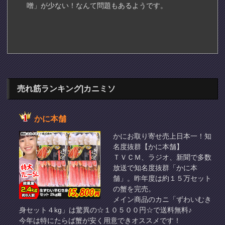
噌」が少ない！なんて問題もあるようです。
売れ筋ランキング|カニミソ
かに本舗
かにお取り寄せ売上日本一！知
名度抜群【かに本舗】
ＴＶＣＭ、ラジオ、新聞で多数
放送で知名度抜群「かに本
舗」。昨年度は約１５万セット
の蟹を完売。
メイン商品のカニ「ずわいむき
身セット４kg」は驚異の☆１０５００円☆で送料無料♪
今年は特にたらば蟹が安く用意できオススメです！