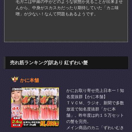
毛ガニは甲羅の中がどのような状態か見ることが出来ませ
んから、中身がスカスカだったり期待していた「カニ味
噌」が少ない！なんて問題もあるようです。
売れ筋ランキング|訳あり 紅ずわい蟹
かに本舗
かにお取り寄せ売上日本一！知
名度抜群【かに本舗】
ＴＶＣＭ、ラジオ、新聞で多数
放送で知名度抜群「かに本
舗」。昨年度は約１５万セット
の蟹を完売。
メイン商品のカニ「ずわいむき