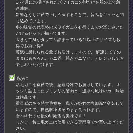
1～4月に水揚げされたズワイガニの脚だけを船の上で急
速凍結。
新鮮なうちに茹で上げ冷凍することで、旨みをギュッと閉
じ込めています。
冬の味覚の代表格のズワイガニを心行くまでお楽しみいた
だけるセットが揃ってます。
大きくて身がタップリ詰まっている4L以上のサイズもお
得でお買い得!!
贅沢に感じられる量でお届けしますので、 解凍してその
ままはもちろん、カニ鍋、焼きガニなど、アレンジしてお
楽しみいただけます。
毛がに
活毛ガニを釜茹で後、急速冷凍でお届けしています。 ギ
ッシリ詰まったプリプリの蟹肉と、濃厚な風味のカニ味噌
は絶品です。
重量感のある特大毛蟹を、職人が絶妙の塩加減で釜茹して
いますので、自然解凍後そのまま食べれます。
食べ終わった後の甲羅酒も美味です！
しかし、特に毛ガニは信用できる専門店でお買い上げくだ
さい。