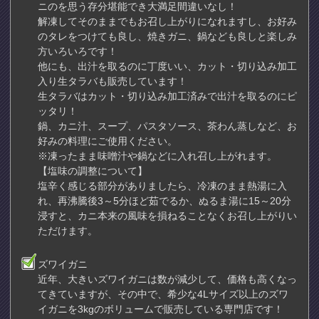
ニのを思う存分堪能でき大満足間違いなし！
解凍してそのままでもお召し上がりになれますし、お好み
のタレをつけても良し、焼きガニ、鍋なども良しと楽しみ
方いろいろです！
他にも、出汁を取るのに丁度いい、カット・切り込み加工
入り生タラバも販売しています！
生タラバはカット・切り込み加工済みで出汁を取るのにピ
ッタリ！
鍋、カニ汁、スープ、パスタソース、茶わん蒸しなど、お
好みの料理にご使用ください。
※凍ったまま味噌汁や鍋などに入れ召し上がれます。
【塩味の調整について】
塩辛く感じる部分がありましたら、冷凍のまま熱湯に入
れ、再沸騰後3～5分ほど茹でるか、ぬるま湯に15～20分
浸すと、カニ本来の風味を損ねることなくお召し上がりい
ただけます。
ズワイガニ
近年、大きいズワイガニは数が減少して、価格も高くなっ
てきていますが、その中で、希少な4Lサイズ以上のズワ
イガニを3kgのボリュームで販売している専門店です！