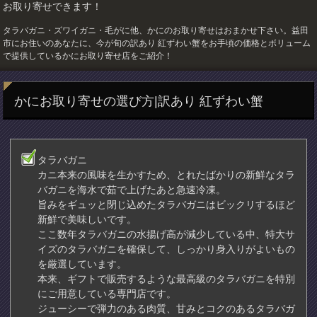
お取り寄せできます！
タラバガニ・ズワイガニ・毛がに他、かにのお取り寄せはおまかせ下さい。益田
市にお住いのあなたに、今が旬の訳あり 紅ずわい蟹をお手頃の価格とボリューム
で提供しているかにお取り寄せ店をご紹介！
かにお取り寄せの選び方|訳あり 紅ずわい蟹
タラバガニ
カニ本来の風味を生かすため、とれたばかりの新鮮なタラ
バガニを海水で茹で上げたあと急速冷凍。
旨みをギュッと閉じ込めたタラバガニはビックリするほど
新鮮で美味しいです。
ここ数年タラバガニの水揚げ高が減少している中、特大サ
イズのタラバガニを確保して、しっかり身入りがよいもの
を厳選しています。
本来、ギフトで販売するような最高級のタラバガニを特別
にご用意している専門店です。
ジューシーで弾力のある肉質、甘みとコクのあるタラバガ