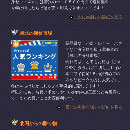
身セット４kg」は驚異の☆１０５００円☆で送料無料♪
今年は特にたらば蟹が安く用意できオススメです！
「かに本舗」の詳細を見る
最北の海鮮市場
高品質な、かに・いくら・ホタ
テなど海産物を扱う北海道の
【最北の海鮮市場】
売れ筋は、とてもお得な【折れ
OBX】タラバガニ切り足1kgや
本ズワイ切足1.5kgが初めての
方やリピータの方に人気です。
冬はやっぱりかにしゃぶが爆発的に売れてます！
蟹以外にも、お買い求めしやすいお肉や加工品なども用意し
て、まとめ買いには大変便利です。
「最北の海鮮市場」の詳細を見る
北国からの贈り物