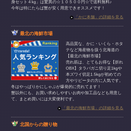
身セット４kg」は驚異の☆１０５００円☆で送料無料♪
今年は特にたらば蟹が安く用意できオススメです！
「かに本舗」の詳細を見る
最北の海鮮市場
高品質な、かに・いくら・ホタ
テなど海産物を扱う北海道の
【最北の海鮮市場】
売れ筋は、とてもお得な【折れ
OBX】タラバガニ切り足1kgや
本ズワイ切足1.5kgが初めての
方やリピータの方に人気です。
冬はやっぱりかにしゃぶが爆発的に売れてます！
蟹以外にも、お買い求めしやすいお肉や加工品なども用意し
て、まとめ買いには大変便利です。
「最北の海鮮市場」の詳細を見る
北国からの贈り物