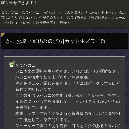
取り寄せできます！
タラバガニ・ズワイガニ・毛がに他、かにのお取り寄せはおまかせ下さい。松江
市にお住いのあなたに、今が旬のカット生ズワイ蟹をお手頃の価格とボリューム
で提供しているかにお取り寄せ店をご紹介！
かにお取り寄せの選び方|カット生ズワイ蟹
タラバガニ
カニ本来の風味を生かすため、とれたばかりの新鮮なタラ
バガニを海水で茹で上げたあと急速冷凍。
旨みをギュッと閉じ込めたタラバガニはビックリするほど
新鮮で美味しいです。
ここ数年タラバガニの水揚げ高が減少している中、特大サ
イズのタラバガニを確保して、しっかり身入りがよいもの
を厳選しています。
本来、ギフトで販売するような最高級のタラバガニを特別
にご用意している専門店です。
ジューシーで弾力のある肉質、甘みとコクのあるタラバガ