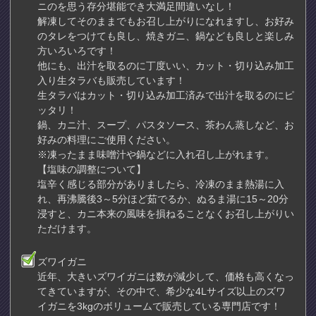
ニのを思う存分堪能でき大満足間違いなし！
解凍してそのままでもお召し上がりになれますし、お好み
のタレをつけても良し、焼きガニ、鍋なども良しと楽しみ
方いろいろです！
他にも、出汁を取るのに丁度いい、カット・切り込み加工
入り生タラバも販売しています！
生タラバはカット・切り込み加工済みで出汁を取るのにピ
ッタリ！
鍋、カニ汁、スープ、パスタソース、茶わん蒸しなど、お
好みの料理にご使用ください。
※凍ったまま味噌汁や鍋などに入れ召し上がれます。
【塩味の調整について】
塩辛く感じる部分がありましたら、冷凍のまま熱湯に入
れ、再沸騰後3～5分ほど茹でるか、ぬるま湯に15～20分
浸すと、カニ本来の風味を損ねることなくお召し上がりい
ただけます。
ズワイガニ
近年、大きいズワイガニは数が減少して、価格も高くなっ
てきていますが、その中で、希少な4Lサイズ以上のズワ
イガニを3kgのボリュームで販売している専門店です！