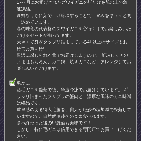
1～4月に水揚げされたズワイガニの脚だけを船の上で急
速凍結。
新鮮なうちに茹で上げ冷凍することで、旨みをギュッと閉
じ込めています。
冬の味覚の代表格のズワイガニを心行くまでお楽しみいた
だけるセットが揃ってます。
大きくて身がタップリ詰まっている4L以上のサイズもお
得でお買い得!!
贅沢に感じられる量でお届けしますので、 解凍してその
ままはもちろん、カニ鍋、焼きガニなど、アレンジしてお
楽しみいただけます。
毛がに
活毛ガニを釜茹で後、急速冷凍でお届けしています。 ギ
ッシリ詰まったプリプリの蟹肉と、濃厚な風味のカニ味噌
は絶品です。
重量感のある特大毛蟹を、職人が絶妙の塩加減で釜茹して
いますので、自然解凍後そのまま食べれます。
食べ終わった後の甲羅酒も美味です！
しかし、特に毛ガニは信用できる専門店でお買い上げくだ
さい。