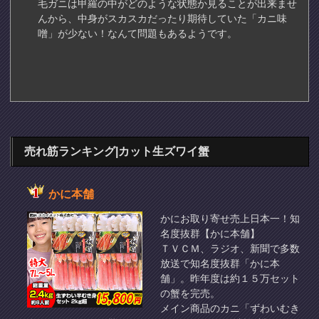
毛ガニは甲羅の中がどのような状態か見ることが出来ませ
んから、中身がスカスカだったり期待していた「カニ味
噌」が少ない！なんて問題もあるようです。
売れ筋ランキング|カット生ズワイ蟹
かに本舗
かにお取り寄せ売上日本一！知
名度抜群【かに本舗】
ＴＶＣＭ、ラジオ、新聞で多数
放送で知名度抜群「かに本
舗」。昨年度は約１５万セット
の蟹を完売。
メイン商品のカニ「ずわいむき