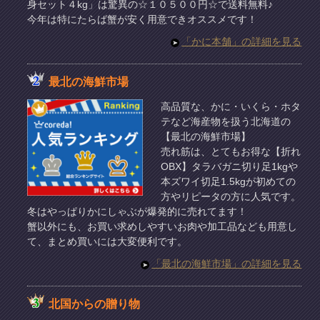
身セット４kg」は驚異の☆１０５００円☆で送料無料♪
今年は特にたらば蟹が安く用意できオススメです！
「かに本舗」の詳細を見る
最北の海鮮市場
高品質な、かに・いくら・ホタ
テなど海産物を扱う北海道の
【最北の海鮮市場】
売れ筋は、とてもお得な【折れ
OBX】タラバガニ切り足1kgや
本ズワイ切足1.5kgが初めての
方やリピータの方に人気です。
冬はやっぱりかにしゃぶが爆発的に売れてます！
蟹以外にも、お買い求めしやすいお肉や加工品なども用意し
て、まとめ買いには大変便利です。
「最北の海鮮市場」の詳細を見る
北国からの贈り物