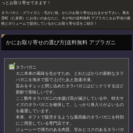
っとお取り寄せできます！
タラバガニ・ズワイガニ・毛がに他、かにのお取り寄せはおまかせ下さい。奥出
雲町（仁多郡）にお住いのあなたに、今が旬の送料無料 アブラガニをお手頃の価
格とボリュームで提供しているかにお取り寄せ店をご紹介！
かにお取り寄せの選び方|送料無料 アブラガニ
タラバガニ
カニ本来の風味を生かすため、とれたばかりの新鮮なタラ
バガニを海水で茹で上げたあと急速冷凍。
旨みをギュッと閉じ込めたタラバガニはビックリするほど
新鮮で美味しいです。
ここ数年タラバガニの水揚げ高が減少している中、特大サ
イズのタラバガニを確保して、しっかり身入りがよいもの
を厳選しています。
本来、ギフトで販売するような最高級のタラバガニを特別
にご用意している専門店です。
ジューシーで弾力のある肉質、甘みとコクのあるタラバガ