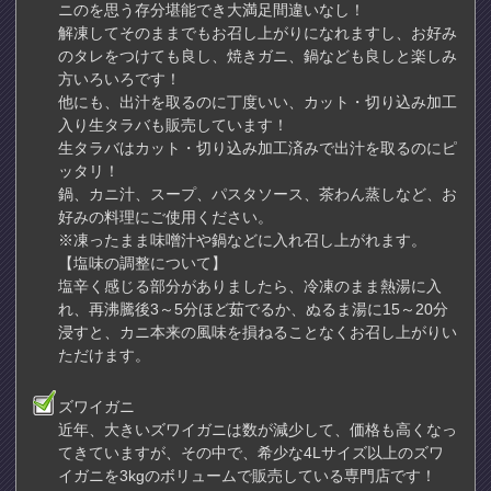
ニのを思う存分堪能でき大満足間違いなし！
解凍してそのままでもお召し上がりになれますし、お好み
のタレをつけても良し、焼きガニ、鍋なども良しと楽しみ
方いろいろです！
他にも、出汁を取るのに丁度いい、カット・切り込み加工
入り生タラバも販売しています！
生タラバはカット・切り込み加工済みで出汁を取るのにピ
ッタリ！
鍋、カニ汁、スープ、パスタソース、茶わん蒸しなど、お
好みの料理にご使用ください。
※凍ったまま味噌汁や鍋などに入れ召し上がれます。
【塩味の調整について】
塩辛く感じる部分がありましたら、冷凍のまま熱湯に入
れ、再沸騰後3～5分ほど茹でるか、ぬるま湯に15～20分
浸すと、カニ本来の風味を損ねることなくお召し上がりい
ただけます。
ズワイガニ
近年、大きいズワイガニは数が減少して、価格も高くなっ
てきていますが、その中で、希少な4Lサイズ以上のズワ
イガニを3kgのボリュームで販売している専門店です！