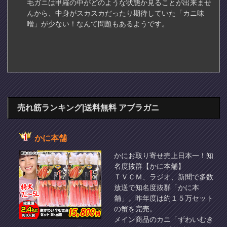
毛ガニは甲羅の中がどのような状態か見ることが出来ませ
んから、中身がスカスカだったり期待していた「カニ味
噌」が少ない！なんて問題もあるようです。
売れ筋ランキング|送料無料 アブラガニ
かに本舗
かにお取り寄せ売上日本一！知
名度抜群【かに本舗】
ＴＶＣＭ、ラジオ、新聞で多数
放送で知名度抜群「かに本
舗」。昨年度は約１５万セット
の蟹を完売。
メイン商品のカニ「ずわいむき