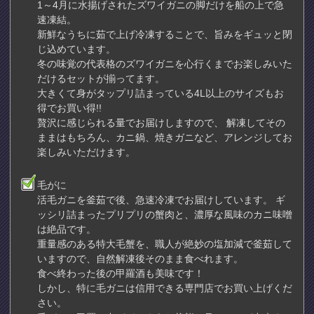
1～4月に水揚げされたズワイガニの脚だけを船の上で急
速凍結。
新鮮なうちに茹で上げ冷凍することで、旨みをギュッと閉
じ込めています。
冬の味覚の代表格のズワイガニを心行くまでお楽しみいた
だけるセットが揃ってます。
大きくて身がタップリ詰まっている4L以上のサイズもお
得でお買い得!!
贅沢に感じられる量でお届けしますので、 解凍してその
ままはもちろん、カニ鍋、焼きガニなど、アレンジしてお
楽しみいただけます。
毛がに
活毛ガニを釜茹で後、急速冷凍でお届けしています。 ギ
ッシリ詰まったプリプリの蟹肉と、濃厚な風味のカニ味噌
は絶品です。
重量感のある特大毛蟹を、職人が絶妙の塩加減で釜茹して
いますので、自然解凍後そのまま食べれます。
食べ終わった後の甲羅酒も美味です！
しかし、特に毛ガニは信用できる専門店でお買い上げくだ
さい。