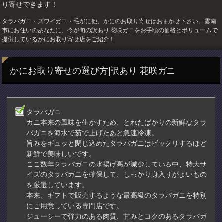
り寄せできます！
タラバガニ・ズワイガニ・毛がに他、かにのお取り寄せはおまかせ下さい。雲南
市にお住いのあなたに、今が旬の訳あり 花咲ガニをお手頃の価格とボリュームで
提供しているかにお取り寄せ店をご紹介！
かにお取り寄せの選び方|訳あり 花咲ガニ
タラバガニ
カニ本来の風味を生かすため、とれたばかりの新鮮なタラ
バガニを海水で茹で上げたあと急速冷凍。
旨みをギュッと閉じ込めたタラバガニはビックリするほど
新鮮で美味しいです。
ここ数年タラバガニの水揚げ高が減少している中、特大サ
イズのタラバガニを確保して、しっかり身入りがよいもの
を厳選しています。
本来、ギフトで販売するような最高級のタラバガニを特別
にご用意している専門店です。
ジューシーで弾力のある肉質、甘みとコクのあるタラバガ