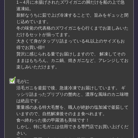
1～4月に水揚げされたズワイガニの脚だけを船の上で急
速凍結。
新鮮なうちに茹で上げ冷凍することで、旨みをギュッと閉
じ込めています。
冬の味覚の代表格のズワイガニを心行くまでお楽しみいた
だけるセットが揃ってます。
大きくて身がタップリ詰まっている4L以上のサイズもお
得でお買い得!!
贅沢に感じられる量でお届けしますので、 解凍してその
ままはもちろん、カニ鍋、焼きガニなど、アレンジしてお
楽しみいただけます。
毛がに
活毛ガニを釜茹で後、急速冷凍でお届けしています。 ギ
ッシリ詰まったプリプリの蟹肉と、濃厚な風味のカニ味噌
は絶品です。
重量感のある特大毛蟹を、職人が絶妙の塩加減で釜茹して
いますので、自然解凍後そのまま食べれます。
食べ終わった後の甲羅酒も美味です！
しかし、特に毛ガニは信用できる専門店でお買い上げくだ
さい。