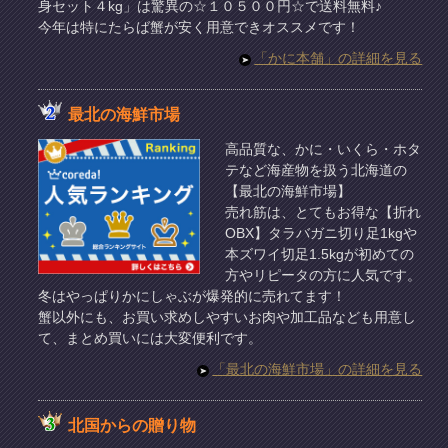
身セット４kg」は驚異の☆１０５００円☆で送料無料♪
今年は特にたらば蟹が安く用意できオススメです！
「かに本舗」の詳細を見る
最北の海鮮市場
高品質な、かに・いくら・ホタ
テなど海産物を扱う北海道の
【最北の海鮮市場】
売れ筋は、とてもお得な【折れ
OBX】タラバガニ切り足1kgや
本ズワイ切足1.5kgが初めての
方やリピータの方に人気です。
冬はやっぱりかにしゃぶが爆発的に売れてます！
蟹以外にも、お買い求めしやすいお肉や加工品なども用意し
て、まとめ買いには大変便利です。
「最北の海鮮市場」の詳細を見る
北国からの贈り物