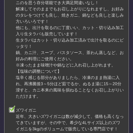
ニのを思う存分堪能でき大満足間違いなし！
解凍してそのままでもお召し上がりになれますし、お好み
のタレをつけても良し、焼きガニ、鍋なども良しと楽しみ
方いろいろです！
他にも、出汁を取るのに丁度いい、カット・切り込み加工
入り生タラバも販売しています！
生タラバはカット・切り込み加工済みで出汁を取るのにピ
ッタリ！
鍋、カニ汁、スープ、パスタソース、茶わん蒸しなど、お
好みの料理にご使用ください。
※凍ったまま味噌汁や鍋などに入れ召し上がれます。
【塩味の調整について】
塩辛く感じる部分がありましたら、冷凍のまま熱湯に入
れ、再沸騰後3～5分ほど茹でるか、ぬるま湯に15～20分
浸すと、カニ本来の風味を損ねることなくお召し上がりい
ただけます。
ズワイガニ
近年、大きいズワイガニは数が減少して、価格も高くなっ
てきていますが、その中で、希少な4Lサイズ以上のズワ
イガニを3kgのボリュームで販売している専門店です！