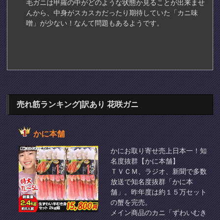
毛ガニは甲羅の中がどのような状態か見ることが出来ませ
んから、中身がスカスカだったり期待していた「カニ味
噌」が少ない！なんて問題もあるようです。
売れ筋ランキング|訳あり 花咲ガニ
かに本舗
かにお取り寄せ売上日本一！知
名度抜群【かに本舗】
ＴＶＣＭ、ラジオ、新聞で多数
放送で知名度抜群「かに本
舗」。昨年度は約１５万セット
の蟹を完売。
メイン商品のカニ「ずわいむき