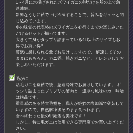
1～4月に水揚げされたズワイガニの脚だけを船の上で急
速凍結。
新鮮なうちに茹で上げ冷凍することで、旨みをギュッと閉
じ込めています。
冬の味覚の代表格のズワイガニを心行くまでお楽しみいた
だけるセットが揃ってます。
大きくて身がタップリ詰まっている4L以上のサイズもお
得でお買い得!!
贅沢に感じられる量でお届けしますので、 解凍してその
ままはもちろん、カニ鍋、焼きガニなど、アレンジしてお
楽しみいただけます。
毛がに
活毛ガニを釜茹で後、急速冷凍でお届けしています。 ギ
ッシリ詰まったプリプリの蟹肉と、濃厚な風味のカニ味噌
は絶品です。
重量感のある特大毛蟹を、職人が絶妙の塩加減で釜茹して
いますので、自然解凍後そのまま食べれます。
食べ終わった後の甲羅酒も美味です！
しかし、特に毛ガニは信用できる専門店でお買い上げくだ
さい。