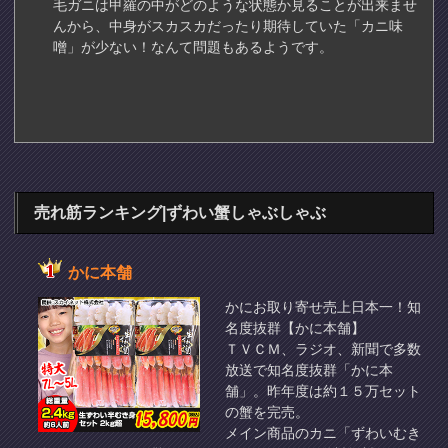
毛ガニは甲羅の中がどのような状態か見ることが出来ませ
んから、中身がスカスカだったり期待していた「カニ味
噌」が少ない！なんて問題もあるようです。
売れ筋ランキング|ずわい蟹しゃぶしゃぶ
かに本舗
かにお取り寄せ売上日本一！知
名度抜群【かに本舗】
ＴＶＣＭ、ラジオ、新聞で多数
放送で知名度抜群「かに本
舗」。昨年度は約１５万セット
の蟹を完売。
メイン商品のカニ「ずわいむき