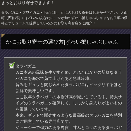
きっとお取り寄せできます！
タラバガニ・ズワイガニ・毛がに他、かにのお取り寄せはおまかせ下さい。大山
町（西伯郡）にお住いのあなたに、今が旬のずわい蟹しゃぶしゃぶをお手頃の価
格とボリュームで提供しているかにお取り寄せ店をご紹介！
かにお取り寄せの選び方|ずわい蟹しゃぶしゃぶ
タラバガニ
カニ本来の風味を生かすため、とれたばかりの新鮮なタラ
バガニを海水で茹で上げたあと急速冷凍。
旨みをギュッと閉じ込めたタラバガニはビックリするほど
新鮮で美味しいです。
ここ数年タラバガニの水揚げ高が減少している中、特大サ
イズのタラバガニを確保して、しっかり身入りがよいもの
を厳選しています。
本来、ギフトで販売するような最高級のタラバガニを特別
にご用意している専門店です。
ジューシーで弾力のある肉質、甘みとコクのあるタラバガ