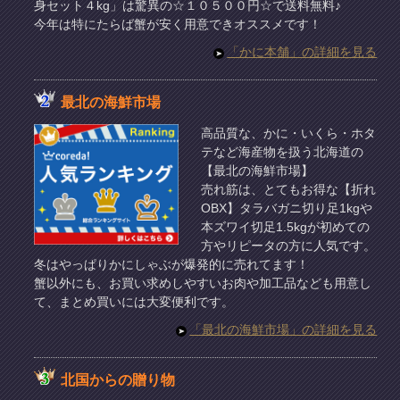
身セット４kg」は驚異の☆１０５００円☆で送料無料♪
今年は特にたらば蟹が安く用意できオススメです！
「かに本舗」の詳細を見る
最北の海鮮市場
高品質な、かに・いくら・ホタ
テなど海産物を扱う北海道の
【最北の海鮮市場】
売れ筋は、とてもお得な【折れ
OBX】タラバガニ切り足1kgや
本ズワイ切足1.5kgが初めての
方やリピータの方に人気です。
冬はやっぱりかにしゃぶが爆発的に売れてます！
蟹以外にも、お買い求めしやすいお肉や加工品なども用意し
て、まとめ買いには大変便利です。
「最北の海鮮市場」の詳細を見る
北国からの贈り物