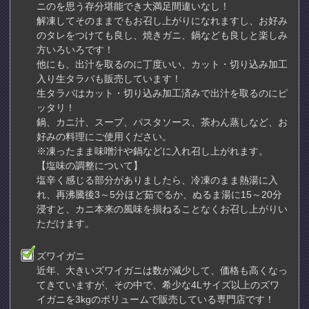
ニのを思う存分堪能でき大満足間違いなし！
解凍してそのままでもお召し上がりになれますし、お好み
のタレをつけても良し、焼きガニ、鍋なども良しと楽しみ
方いろいろです！
他にも、出汁を取るのに丁度いい、カット・切り込み加工
入り生タラバも販売しています！
生タラバはカット・切り込み加工済みで出汁を取るのにピ
ッタリ！
鍋、カニ汁、スープ、パスタソース、茶わん蒸しなど、お
好みの料理にご使用ください。
※凍ったまま味噌汁や鍋などに入れ召し上がれます。
【塩味の調整について】
塩辛く感じる部分がありましたら、冷凍のまま熱湯に入
れ、再沸騰後3～5分ほど茹でるか、ぬるま湯に15～20分
浸すと、カニ本来の風味を損ねることなくお召し上がりい
ただけます。
ズワイガニ
近年、大きいズワイガニは数が減少して、価格も高くなっ
てきていますが、その中で、希少な4Lサイズ以上のズワ
イガニを3kgのボリュームで販売している専門店です！