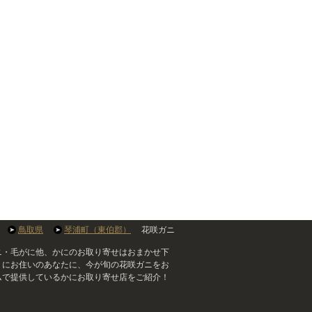
鳥取県
琴浦町（東伯郡）
花咲ガニ
ニ・毛がに他、かにのお取り寄せはおまかせ下
）にお住いのあなたに、今が旬の花咲ガニをお
ムで提供しているかにお取り寄せ店をご紹介！