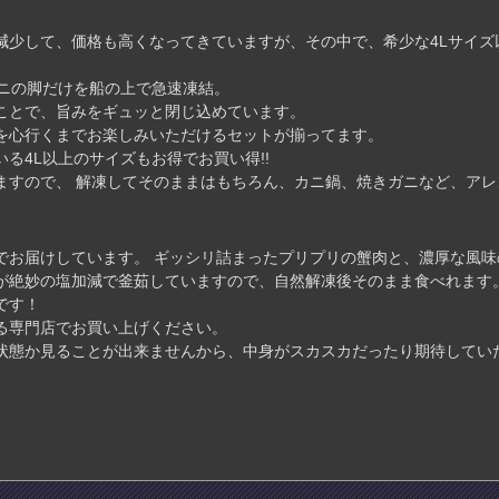
減少して、価格も高くなってきていますが、その中で、希少な4Lサイズ以
ガニの脚だけを船の上で急速凍結。
ことで、旨みをギュッと閉じ込めています。
を心行くまでお楽しみいただけるセットが揃ってます。
る4L以上のサイズもお得でお買い得!!
ますので、 解凍してそのままはもちろん、カニ鍋、焼きガニなど、ア
でお届けしています。 ギッシリ詰まったプリプリの蟹肉と、濃厚な風味
が絶妙の塩加減で釜茹していますので、自然解凍後そのまま食べれます
です！
る専門店でお買い上げください。
状態か見ることが出来ませんから、中身がスカスカだったり期待してい