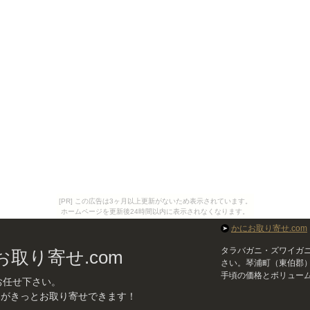
[PR] この広告は3ヶ月以上更新がないため表示されています。
ホームページを更新後24時間以内に表示されなくなります。
かにお取り寄せ.com
タラバガニ・ズワイガ
取り寄せ.com
さい。琴浦町（東伯郡
手頃の価格とボリュー
お任せ下さい。
ニがきっとお取り寄せできます！