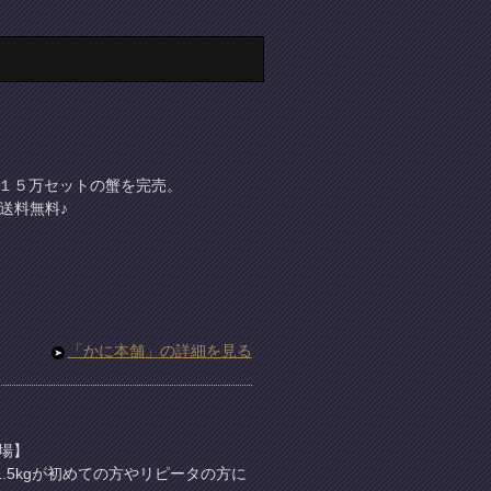
１５万セットの蟹を完売。
送料無料♪
「かに本舗」の詳細を見る
場】
.5kgが初めての方やリピータの方に