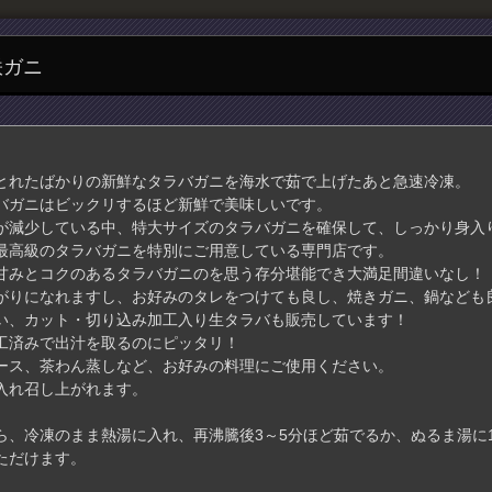
咲ガニ
とれたばかりの新鮮なタラバガニを海水で茹で上げたあと急速冷凍。
バガニはビックリするほど新鮮で美味しいです。
が減少している中、特大サイズのタラバガニを確保して、しっかり身入
最高級のタラバガニを特別にご用意している専門店です。
甘みとコクのあるタラバガニのを思う存分堪能でき大満足間違いなし！
がりになれますし、お好みのタレをつけても良し、焼きガニ、鍋なども
い、カット・切り込み加工入り生タラバも販売しています！
工済みで出汁を取るのにピッタリ！
ース、茶わん蒸しなど、お好みの料理にご使用ください。
入れ召し上がれます。
、冷凍のまま熱湯に入れ、再沸騰後3～5分ほど茹でるか、ぬるま湯に1
ただけます。