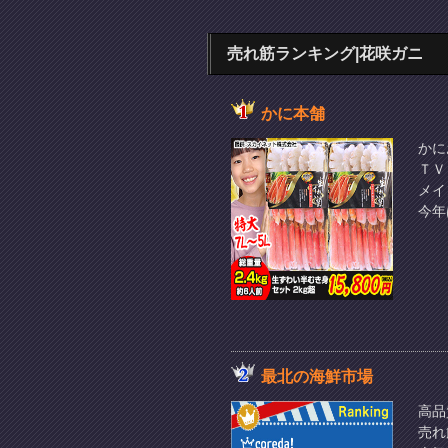
売れ筋ランキング|花咲ガニ
かに本舗
かに
ＴＶ
メイ
今年
最北の海鮮市場
高品
売れ