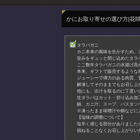
かにお取り寄せの選び方|花
タラバガニ
カニ本来の風味を生かすため、
旨みをギュッと閉じ込めたタラ
ここ数年タラバガニの水揚げ高
本来、ギフトで販売するような
ジューシーで弾力のある肉質、
解凍してそのままでもお召し上
他にも、出汁を取るのに丁度い
生タラバはカット・切り込み加
鍋、カニ汁、スープ、パスタソ
※凍ったまま味噌汁や鍋などに
【塩味の調整について】
塩辛く感じる部分がありましたら
損ねることなくお召し上がりい