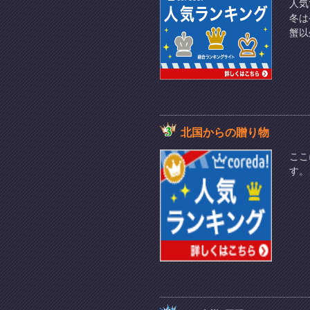
人気
冬は
蟹以
北国からの贈り物
ここ
す。