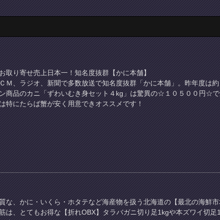
お取り寄せ売上日本一！知名度抜群【かに本舗】
ＣＭ、ラジオ、新聞で多数放送で知名度抜群「かに本舗」。昨年度は約
ン商品のカニ「ずわいむき身セット４kg」は驚異の☆１０５００円☆で
は特にたらば蟹が安く用意できオススメです！
質な、かに・いくら・ホタテなど海産物を扱う北海道の【最北の海鮮市
筋は、とてもお得な【折れOBX】タラバガニ切り足1kgや本ズワイ切足1