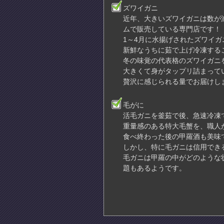
ズワイガニ
近年、大きいズワイガニは数が
ムで販売している専門店です！
1～4月に水揚げされたズワイ
新鮮なうちに茹で上げ冷凍する
冬の味覚の代表格のズワイガニ
大きくて身がタップリ詰まってい
贅沢に感じられる量でお届けし
毛がに
活毛ガニを釜茹で後、急速冷凍
重量感のある特大毛蟹を、職人
食べ終わった後の甲羅酒も美味
しかし、特に毛ガニは信用でき
毛ガニは甲羅の中がどのような
題もあるようです。