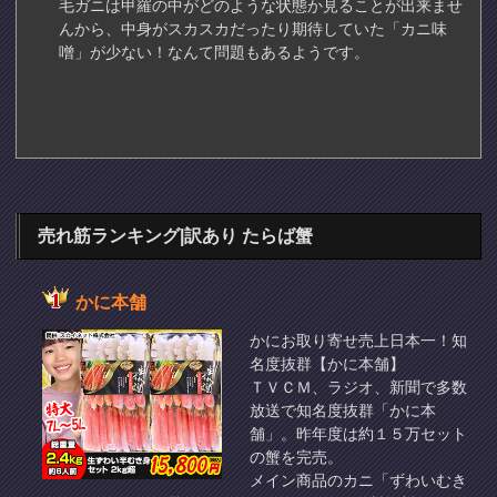
毛ガニは甲羅の中がどのような状態か見ることが出来ませ
んから、中身がスカスカだったり期待していた「カニ味
噌」が少ない！なんて問題もあるようです。
売れ筋ランキング|訳あり たらば蟹
かに本舗
かにお取り寄せ売上日本一！知
名度抜群【かに本舗】
ＴＶＣＭ、ラジオ、新聞で多数
放送で知名度抜群「かに本
舗」。昨年度は約１５万セット
の蟹を完売。
メイン商品のカニ「ずわいむき