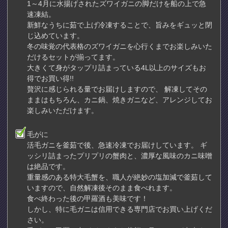
1～4月に水揚げされたズワイガニの脚だけを船の上で急
速凍結。
新鮮なうちに茹で上げ冷凍することで、旨みをギュッと閉
じ込めています。
冬の味覚の代表格のズワイガニを心行くまでお楽しみいた
だけるセットが揃ってます。
大きくて身がタップリ詰まっている4L以上のサイズもお
得でお買い得!!
贅沢に感じられる量でお届けしますので、 解凍してその
ままはもちろん、カニ鍋、焼きガニなど、アレンジしてお
楽しみいただけます。
毛がに
活毛ガニを釜茹で後、急速冷凍でお届けしています。 ギ
ッシリ詰まったプリプリの蟹肉と、濃厚な風味のカニ味噌
は絶品です。
重量感のある特大毛蟹を、職人が絶妙の塩加減で釜茹して
いますので、自然解凍後そのまま食べれます。
食べ終わった後の甲羅酒も美味です！
しかし、特に毛ガニは信用できる専門店でお買い上げくだ
さい。