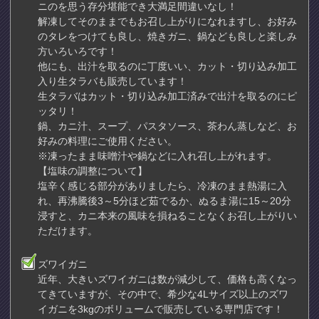
ニのを思う存分堪能でき大満足間違いなし！
解凍してそのままでもお召し上がりになれますし、お好み
のタレをつけても良し、焼きガニ、鍋なども良しと楽しみ
方いろいろです！
他にも、出汁を取るのに丁度いい、カット・切り込み加工
入り生タラバも販売しています！
生タラバはカット・切り込み加工済みで出汁を取るのにピ
ッタリ！
鍋、カニ汁、スープ、パスタソース、茶わん蒸しなど、お
好みの料理にご使用ください。
※凍ったまま味噌汁や鍋などに入れ召し上がれます。
【塩味の調整について】
塩辛く感じる部分がありましたら、冷凍のまま熱湯に入
れ、再沸騰後3～5分ほど茹でるか、ぬるま湯に15～20分
浸すと、カニ本来の風味を損ねることなくお召し上がりい
ただけます。
ズワイガニ
近年、大きいズワイガニは数が減少して、価格も高くなっ
てきていますが、その中で、希少な4Lサイズ以上のズワ
イガニを3kgのボリュームで販売している専門店です！