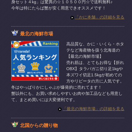
身セット４kg」は驚異の☆１０５００円☆で送料無料♪
今年は特にたらば蟹が安く用意できオススメです！
「かに本舗」の詳細を見る
最北の海鮮市場
高品質な、かに・いくら・ホタ
テなど海産物を扱う北海道の
【最北の海鮮市場】
売れ筋は、とてもお得な【折れ
OBX】タラバガニ切り足1kgや
本ズワイ切足1.5kgが初めての
方やリピータの方に人気です。
冬はやっぱりかにしゃぶが爆発的に売れてます！
蟹以外にも、お買い求めしやすいお肉や加工品なども用意し
て、まとめ買いには大変便利です。
「最北の海鮮市場」の詳細を見る
北国からの贈り物