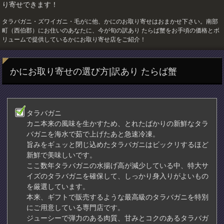
り寄せできます！
タラバガニ・ズワイガニ・毛がに他、かにのお取り寄せはおまかせ下さい。南部
町（西伯郡）にお住いのあなたに、今が旬の訳あり たらば蟹をお手頃の価格とボ
リュームで提供しているかにお取り寄せ店をご紹介！
かにお取り寄せの選び方|訳あり たらば蟹
タラバガニ
カニ本来の風味を生かすため、とれたばかりの新鮮なタラ
バガニを海水で茹で上げたあと急速冷凍。
旨みをギュッと閉じ込めたタラバガニはビックリするほど
新鮮で美味しいです。
ここ数年タラバガニの水揚げ高が減少している中、特大サ
イズのタラバガニを確保して、しっかり身入りがよいもの
を厳選しています。
本来、ギフトで販売するような最高級のタラバガニを特別
にご用意している専門店です。
ジューシーで弾力のある肉質、甘みとコクのあるタラバガ