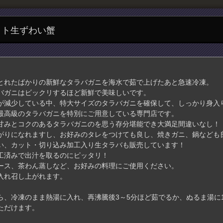
ット生ずわい蟹
とれたばかりの新鮮なタラバガニを海水で茹で上げたあと急速冷凍。
バガニはビックリするほど新鮮で美味しいです。
が減少している中、特大サイズのタラバガニを確保して、しっかり身入
最高級のタラバガニを特別にご用意している専門店です。
甘みとコクのあるタラバガニのを思う存分堪能でき大満足間違いなし！
がりになれますし、お好みのタレをつけても良し、焼きガニ、鍋なども
い、カット・切り込み加工入り生タラバも販売しています！
工済みで出汁を取るのにピッタリ！
ース、茶わん蒸しなど、お好みの料理にご使用ください。
入れ召し上がれます。
、冷凍のまま熱湯に入れ、再沸騰後3～5分ほど茹でるか、ぬるま湯に1
ただけます。