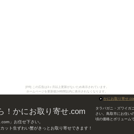
[PR] この広告は3ヶ月以上更新がないため表示されています。
ホームページを更新後24時間以内に表示されなくなります。
かにお取り寄せ.co
タラバガニ・ズワイガ
！かにお取り寄せ.com
さい。鳥取市にお住い
頃の価格とボリューム
com」お任せ下さい。
らカット生ずわい蟹がきっとお取り寄せできます！