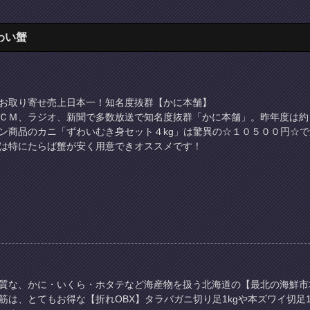
わい蟹
お取り寄せ売上日本一！知名度抜群【かに本舗】
ＣＭ、ラジオ、新聞で多数放送で知名度抜群「かに本舗」。昨年度は約
ン商品のカニ「ずわいむき身セット４kg」は驚異の☆１０５００円☆で
は特にたらば蟹が安く用意できオススメです！
質な、かに・いくら・ホタテなど海産物を扱う北海道の【最北の海鮮市
筋は、とてもお得な【折れOBX】タラバガニ切り足1kgや本ズワイ切足1