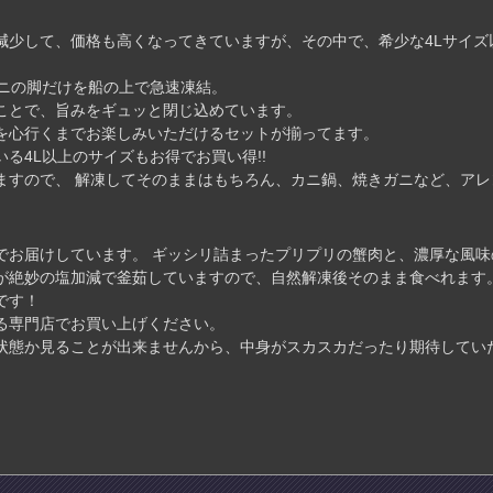
減少して、価格も高くなってきていますが、その中で、希少な4Lサイズ以
ガニの脚だけを船の上で急速凍結。
ことで、旨みをギュッと閉じ込めています。
を心行くまでお楽しみいただけるセットが揃ってます。
る4L以上のサイズもお得でお買い得!!
ますので、 解凍してそのままはもちろん、カニ鍋、焼きガニなど、ア
でお届けしています。 ギッシリ詰まったプリプリの蟹肉と、濃厚な風味
が絶妙の塩加減で釜茹していますので、自然解凍後そのまま食べれます
です！
る専門店でお買い上げください。
状態か見ることが出来ませんから、中身がスカスカだったり期待してい