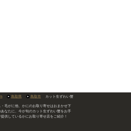
m
鳥取県
鳥取市
カット生ずわい蟹
ニ・毛がに他、かにのお取り寄せはおまかせ下
のあなたに、今が旬のカット生ずわい蟹をお手
で提供しているかにお取り寄せ店をご紹介！