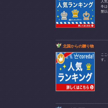
人気
冬は
蟹以
北国からの贈り物
ここ
す。