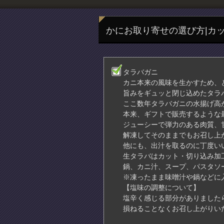
かにお取り寄せの選び方|カ
タラバガニ
カニ本来の風味を生かすため、
旨みをギュッと閉じ込めたタラ
ここ数年タラバガニの水揚げ高
本来、ギフトで販売するような
ジューシーで弾力のある肉質、
解凍してそのままでもお召し上
他にも、出汁を取るのに丁度い
生タラバはカット・切り込み加
鍋、カニ汁、スープ、パスタソ
※凍ったまま味噌汁や鍋などに
【塩味の調整について】
塩辛く感じる部分がありましたら
損ねることなくお召し上がりい