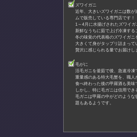
ズワイガニ
近年、大きいズワイガニは数が
ムで販売している専門店です！
1～4月に水揚げされたズワイ
新鮮なうちに茹で上げ冷凍する
冬の味覚の代表格のズワイガニ
大きくて身がタップリ詰まってい
贅沢に感じられる量でお届けし
毛がに
活毛ガニを釜茹で後、急速冷凍
重量感のある特大毛蟹を、職人
食べ終わった後の甲羅酒も美味
しかし、特に毛ガニは信用でき
毛ガニは甲羅の中がどのような
題もあるようです。