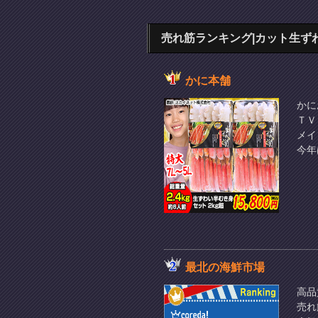
売れ筋ランキング|カット生ず
かに本舗
かに
ＴＶ
メイ
今年
最北の海鮮市場
高品
売れ